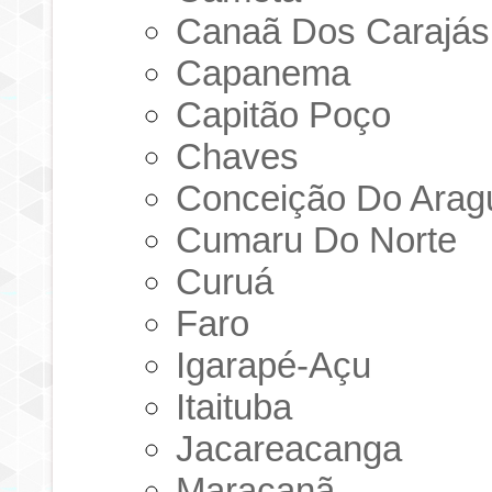
Canaã Dos Carajás
Capanema
Capitão Poço
Chaves
Conceição Do Arag
Cumaru Do Norte
Curuá
Faro
Igarapé-Açu
Itaituba
Jacareacanga
Maracanã