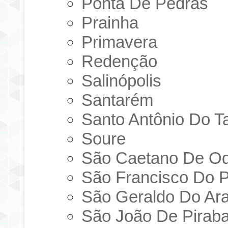
Ponta De Pedras
Prainha
Primavera
Redenção
Salinópolis
Santarém
Santo Antônio Do T
Soure
São Caetano De Od
São Francisco Do 
São Geraldo Do Ar
São João De Pirab