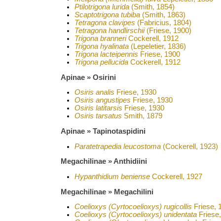
Ptilotrigona lurida
(Smith, 1854)
Scaptotrigona tubiba
(Smith, 1863)
Tetragona clavipes
(Fabricius, 1804)
Tetragona handlirschii
(Friese, 1900)
Trigona branneri
Cockerell, 1912
Trigona hyalinata
(Lepeletier, 1836)
Trigona lacteipennis
Friese, 1900
Trigona pellucida
Cockerell, 1912
Apinae » Osirini
Osiris analis
Friese, 1930
Osiris angustipes
Friese, 1930
Osiris latitarsis
Friese, 1930
Osiris tarsatus
Smith, 1879
Apinae » Tapinotaspidini
Paratetrapedia leucostoma
(Cockerell, 1923)
Megachilinae » Anthidiini
Hypanthidium beniense
Cockerell, 1927
Megachilinae » Megachilini
Coelioxys (Cyrtocoelioxys) rugicollis
Friese, 
Coelioxys (Cyrtocoelioxys) unidentata
Friese