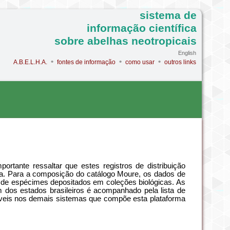
sistema de
informação científica
sobre abelhas neotropicais
English
•
•
•
A.B.E.L.H.A.
fontes de informação
como usar
outros links
ortante ressaltar que estes registros de distribuição
tema. Para a composição do catálogo Moure, os dados de
ém de espécimes depositados em coleções biológicas. As
 dos estados brasileiros é acompanhado pela lista de
níveis nos demais sistemas que compõe esta plataforma