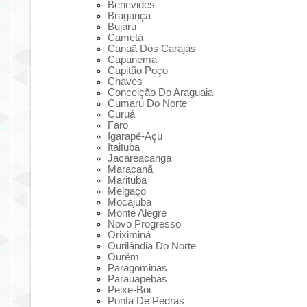
Benevides
Bragança
Bujaru
Cametá
Canaã Dos Carajás
Capanema
Capitão Poço
Chaves
Conceição Do Araguaia
Cumaru Do Norte
Curuá
Faro
Igarapé-Açu
Itaituba
Jacareacanga
Maracanã
Marituba
Melgaço
Mocajuba
Monte Alegre
Novo Progresso
Oriximiná
Ourilândia Do Norte
Ourém
Paragominas
Parauapebas
Peixe-Boi
Ponta De Pedras