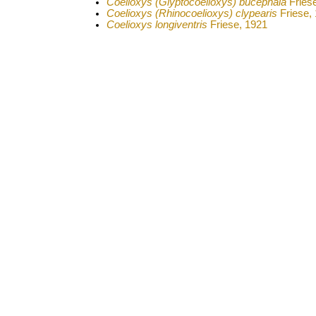
Coelioxys (Glyptocoelioxys) bucephala
Fries
Coelioxys (Rhinocoelioxys) clypearis
Friese,
Coelioxys longiventris
Friese, 1921