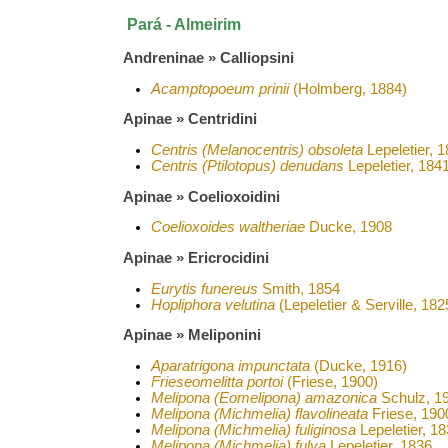
Pará - Almeirim
Andreninae » Calliopsini
Acamptopoeum prinii
(Holmberg, 1884)
Apinae » Centridini
Centris (Melanocentris) obsoleta
Lepeletier, 
Centris (Ptilotopus) denudans
Lepeletier, 184
Apinae » Coelioxoidini
Coelioxoides waltheriae
Ducke, 1908
Apinae » Ericrocidini
Eurytis funereus
Smith, 1854
Hopliphora velutina
(Lepeletier & Serville, 182
Apinae » Meliponini
Aparatrigona impunctata
(Ducke, 1916)
Frieseomelitta portoi
(Friese, 1900)
Melipona (Eomelipona) amazonica
Schulz, 1
Melipona (Michmelia) flavolineata
Friese, 190
Melipona (Michmelia) fuliginosa
Lepeletier, 1
Melipona (Michmelia) fulva
Lepeletier, 1836