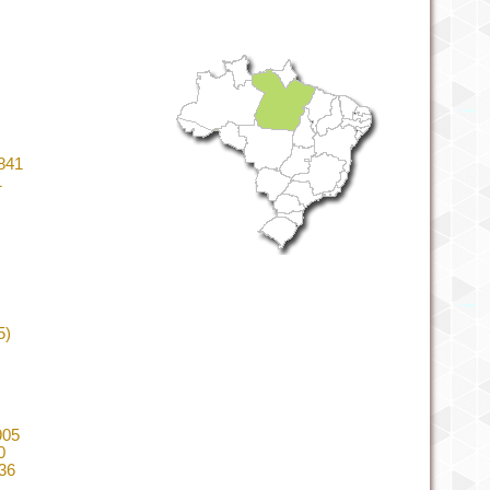
1841
1
5)
905
0
836