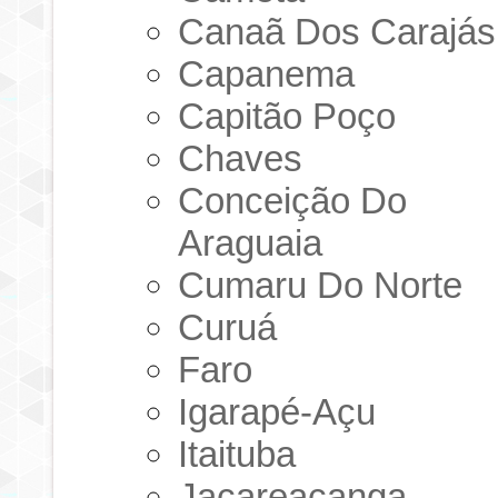
Canaã Dos Carajás
Capanema
Capitão Poço
Chaves
Conceição Do
Araguaia
Cumaru Do Norte
Curuá
Faro
Igarapé-Açu
Itaituba
Jacareacanga