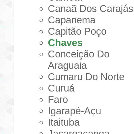
Canaã Dos Carajás
Capanema
Capitão Poço
Chaves
Conceição Do
Araguaia
Cumaru Do Norte
Curuá
Faro
Igarapé-Açu
Itaituba
Jacareacanga