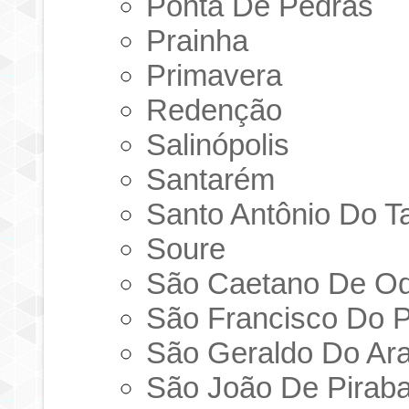
Ponta De Pedras
Prainha
Primavera
Redenção
Salinópolis
Santarém
Santo Antônio Do T
Soure
São Caetano De Od
São Francisco Do 
São Geraldo Do Ar
São João De Pirab