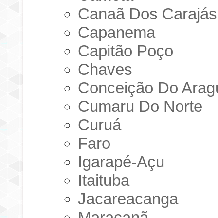
Canaã Dos Carajás
Capanema
Capitão Poço
Chaves
Conceição Do Arag
Cumaru Do Norte
Curuá
Faro
Igarapé-Açu
Itaituba
Jacareacanga
Maracanã