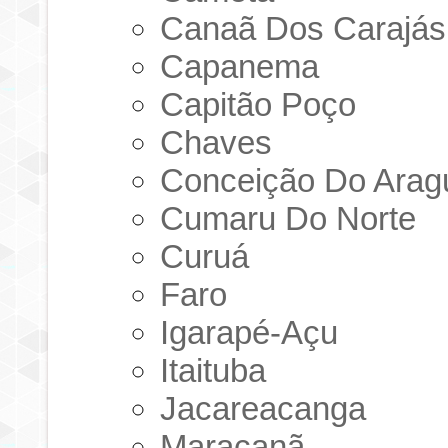
Canaã Dos Carajás
Capanema
Capitão Poço
Chaves
Conceição Do Arag
Cumaru Do Norte
Curuá
Faro
Igarapé-Açu
Itaituba
Jacareacanga
Maracanã