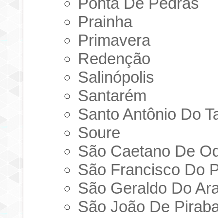
Ponta De Pedras
Prainha
Primavera
Redenção
Salinópolis
Santarém
Santo Antônio Do T
Soure
São Caetano De Od
São Francisco Do 
São Geraldo Do Ar
São João De Pirab