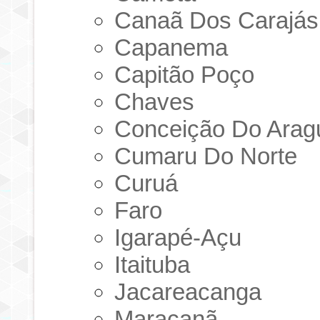
Canaã Dos Carajás
Capanema
Capitão Poço
Chaves
Conceição Do Arag
Cumaru Do Norte
Curuá
Faro
Igarapé-Açu
Itaituba
Jacareacanga
Maracanã