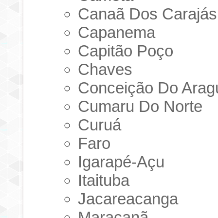
Canaã Dos Carajás
Capanema
Capitão Poço
Chaves
Conceição Do Arag
Cumaru Do Norte
Curuá
Faro
Igarapé-Açu
Itaituba
Jacareacanga
Maracanã