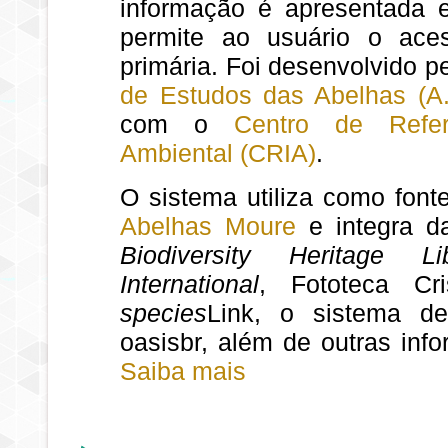
informação é apresentada
permite ao usuário o ace
primária. Foi desenvolvido p
de Estudos das Abelhas (A.
com o
Centro de Refe
Ambiental (CRIA)
.
O sistema utiliza como font
Abelhas Moure
e integra d
Biodiversity Heritage Lib
International
, Fototeca Cr
species
Link, o sistema de 
oasisbr, além de outras inf
Saiba mais